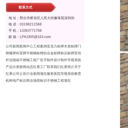
联系方式
地 址：邢台市桥东区人民大街豫珠苑深圳街
电 话：03198211568
手 机：13363771768
邮 箱：LFHJ305@163.com
公司新闻
新闻中心
工程案例
亚克力标牌
木质标牌
门
牌楼牌
科室牌
不锈钢标牌
铝合金标牌
标识标牌
宣传
栏
信报箱
不锈钢工程
广告字制作
设计制作
导视系统
产品分类
新闻动态
红果工厂
联系我们
红果简介
关于
红果
公司公告
行业新闻
项目服务
医院导视系统
教育
机构
地产标识
商业场馆标识
不锈钢工程项目