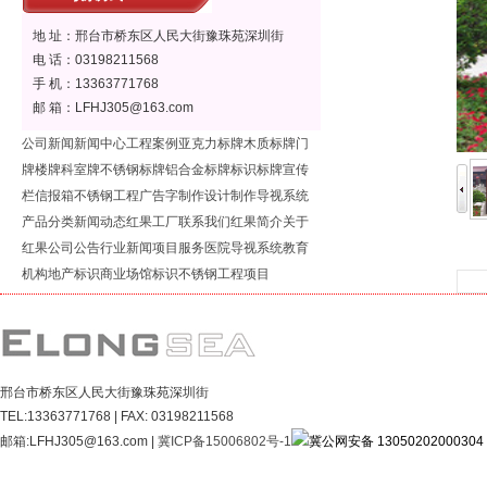
地 址：邢台市桥东区人民大街豫珠苑深圳街
电 话：03198211568
手 机：13363771768
邮 箱：LFHJ305@163.com
公司新闻
新闻中心
工程案例
亚克力标牌
木质标牌
门
牌楼牌
科室牌
不锈钢标牌
铝合金标牌
标识标牌
宣传
栏
信报箱
不锈钢工程
广告字制作
设计制作
导视系统
产品分类
新闻动态
红果工厂
联系我们
红果简介
关于
红果
公司公告
行业新闻
项目服务
医院导视系统
教育
机构
地产标识
商业场馆标识
不锈钢工程项目
邢台市桥东区人民大街豫珠苑深圳街
TEL:13363771768 | FAX: 03198211568
邮箱:LFHJ305@163.com |
冀ICP备15006802号-1
冀公网安备 13050202000304