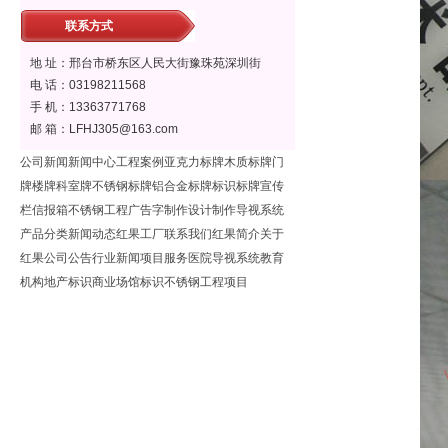
联系方式
地 址：邢台市桥东区人民大街豫珠苑深圳街
电 话：03198211568
手 机：13363771768
邮 箱：LFHJ305@163.com
公司新闻
新闻中心
工程案例
亚克力标牌
木质标牌
门
牌楼牌
科室牌
不锈钢标牌
铝合金标牌
标识标牌
宣传
栏
信报箱
不锈钢工程
广告字制作
设计制作
导视系统
产品分类
新闻动态
红果工厂
联系我们
红果简介
关于
红果
公司公告
行业新闻
项目服务
医院导视系统
教育
机构
地产标识
商业场馆标识
不锈钢工程项目